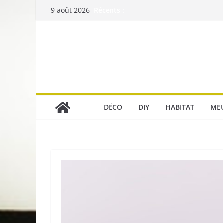
Passer
Récents :
9 août 2026
au
contenu
DÉCO
DIY
HABITAT
ME