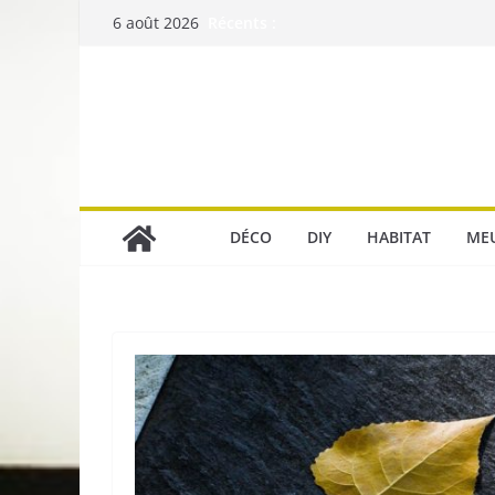
Passer
Récents :
6 août 2026
au
contenu
DÉCO
DIY
HABITAT
ME