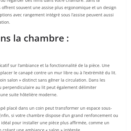
er ou regarder des films dans votre chambre. Sans la
 offrent souvent une assise plus ergonomique et un design
options avec rangement intégré sous l’assise peuvent aussi
ation.
ns la chambre :
atif sur l’ambiance et la fonctionnalité de la pièce. Une
cer le canapé contre un mur libre ou à l’extrémité du lit.
oin salon » distinct sans gêner la circulation. Dans les
u perpendiculaire au lit peut également délimiter
une suite hôtelière moderne.
apé placé dans un coin peut transformer un espace sous-
. Enfin, si votre chambre dispose d’un grand renfoncement ou
idéal pour installer une pièce plus affirmée, comme un
n créant une ambiance « salon » intégrée.