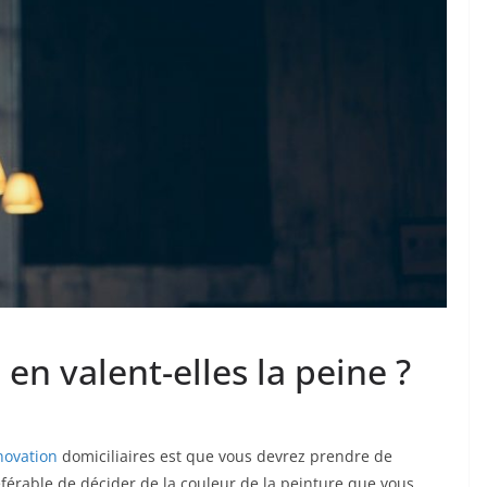
 en valent-elles la peine ?
novation
domiciliaires est que vous devrez prendre de
éférable de décider de la couleur de la peinture que vous